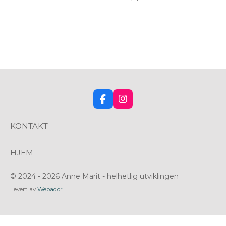
F
I
a
n
c
s
KONTAKT
e
t
b
a
o
g
HJEM
o
r
k
a
m
© 2024 - 2026 Anne Marit - helhetlig utviklingen
Levert av
Webador