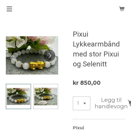
Gå
til
hovedinnhold
Pixui
Lykkearmbånd
med stor Pixui
og Selenitt
kr 850,00
Legg til
handlevogn
Pixui