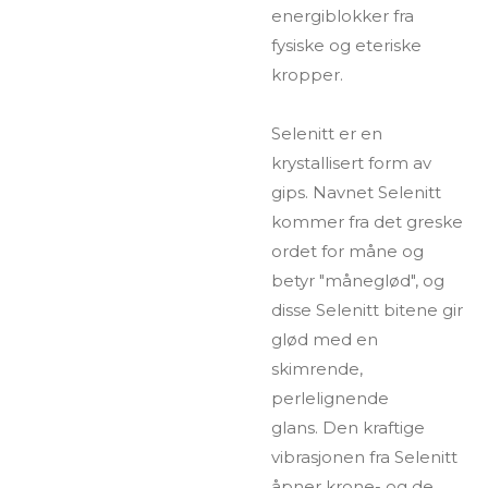
energiblokker fra
fysiske og eteriske
kropper.
Selenitt er en
krystallisert form av
gips.
Navnet Selenitt
kommer fra det greske
ordet for måne og
betyr "måneglød", og
disse Selenitt bitene gir
glød med en
skimrende,
perlelignende
glans.
Den kraftige
vibrasjonen fra Selenitt
åpner krone- og de