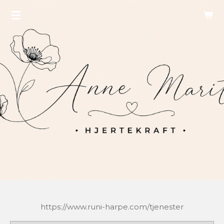
Gå
til
hovedinnhold
https://www.runi-harpe.com/tjenester