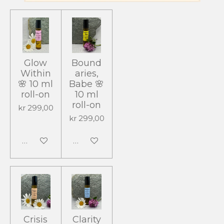
Glow
Bound
Within
aries,
🌸 10 ml
Babe 🌸
roll-on
10 ml
roll-on
kr 299,00
kr 299,00
Legg til handlevogn
Legg til handlevogn
Crisis
Clarity