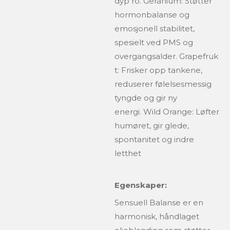
dyp ro.
Geranium: Støtter
hormonbalanse og
emosjonell stabilitet,
spesielt ved PMS og
overgangsalder.
Grapefruk
t: Frisker opp tankene,
reduserer følelsesmessig
tyngde og gir ny
energi.
Wild Orange: Løfter
humøret, gir glede,
spontanitet og indre
letthet
Egenskaper:
Sensuell Balanse er en
harmonisk, håndlaget