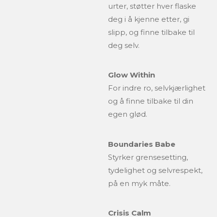
urter, støtter hver flaske
deg i å kjenne etter, gi
slipp, og finne tilbake til
deg selv.
Glow Within
For indre ro, selvkjærlighet
og å finne tilbake til din
egen glød.
Boundaries Babe
Styrker grensesetting,
tydelighet og selvrespekt,
på en myk måte.
Crisis Calm