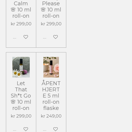
Calm
Please
🌸 10 ml
🌸 10 ml
roll-on
roll-on
kr 299,00
kr 299,00
Legg til handlevogn
Legg til handlevogn
Let
ÅPENT
That
HJERT
Sh*t Go
E 5 ml
🌸 10 ml
roll-on
roll-on
flaske
kr 299,00
kr 249,00
Legg til handlevogn
Legg til handlevogn