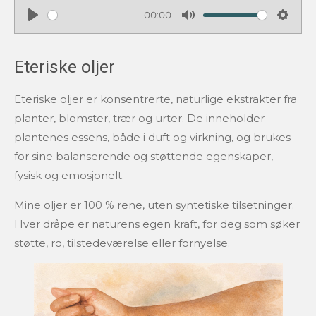
00:00
P
M
S
l
u
e
Eteriske oljer
a
t
t
y
e
t
Eteriske oljer er konsentrerte, naturlige ekstrakter fra
i
planter, blomster, trær og urter. De inneholder
n
g
plantenes essens, både i duft og virkning, og brukes
s
for sine balanserende og støttende egenskaper,
fysisk og emosjonelt.
Mine oljer er 100 % rene, uten syntetiske tilsetninger.
Hver dråpe er naturens egen kraft, for deg som søker
støtte, ro, tilstedeværelse eller fornyelse.