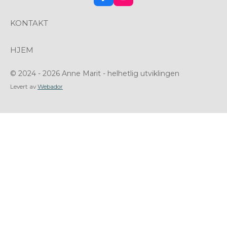
a
n
c
s
KONTAKT
e
t
b
a
o
g
HJEM
o
r
k
a
m
© 2024 - 2026 Anne Marit - helhetlig utviklingen
Levert av
Webador