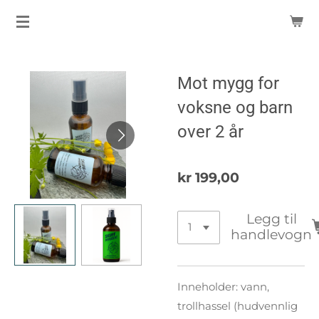
Gå
til
hovedinnhold
Mot mygg for
voksne og barn
over 2 år
kr 199,00
Legg til
handlevogn
Inneholder: v
ann,
trollhassel (hudvennlig