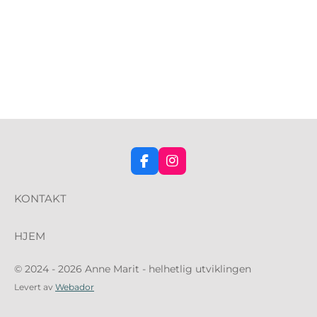
F
I
a
n
c
s
KONTAKT
e
t
b
a
o
g
HJEM
o
r
k
a
m
© 2024 - 2026 Anne Marit - helhetlig utviklingen
Levert av
Webador