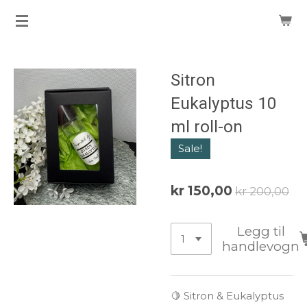
Gå
til
hovedinnhold
Sitron
Eukalyptus 10
ml roll-on
Sale!
kr 150,00
kr 200,00
Legg til
handlevogn
🍋 Sitron & Eukalyptus