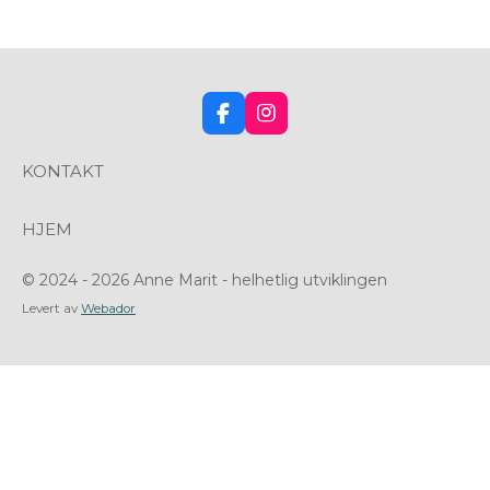
F
I
a
n
c
s
KONTAKT
e
t
b
a
o
g
HJEM
o
r
k
a
m
© 2024 - 2026 Anne Marit - helhetlig utviklingen
Levert av
Webador