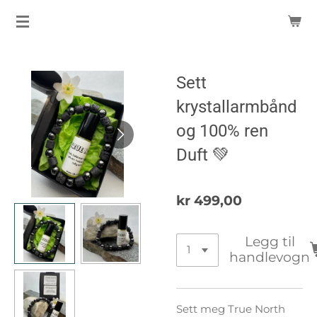
Gå
til
hovedinnhold
Sett
krystallarmbånd
og 100% ren
Duft 💚
kr 499,00
Legg til
handlevogn
Sett meg True North