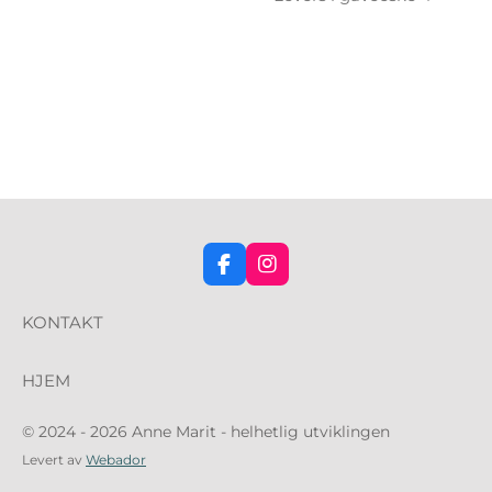
F
I
a
n
c
s
KONTAKT
e
t
b
a
o
g
HJEM
o
r
k
a
m
© 2024 - 2026 Anne Marit - helhetlig utviklingen
Levert av
Webador