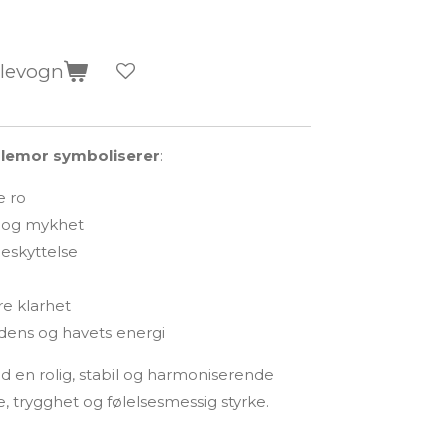
dlevogn
rlemor symboliserer
:
e ro
 og mykhet
beskyttelse
e klarhet
dens og havets energi
en rolig, stabil og harmoniserende
, trygghet og følelsesmessig styrke.