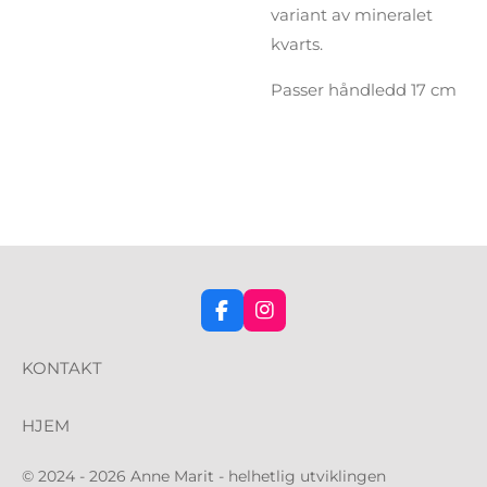
variant av mineralet
kvarts.
Passer håndledd 17 cm
F
I
a
n
c
s
KONTAKT
e
t
b
a
o
g
HJEM
o
r
k
a
m
© 2024 - 2026 Anne Marit - helhetlig utviklingen