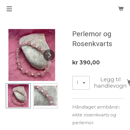
Gå
til
hovedinnhold
Perlemor og
Rosenkvarts
kr 390,00
Legg til
handlevogn
Håndlaget armbånd i
ekte rosenkvarts og
perlemor.