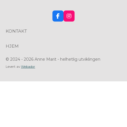
F
I
a
n
c
s
KONTAKT
e
t
b
a
o
g
HJEM
o
r
k
a
m
© 2024 - 2026 Anne Marit - helhetlig utviklingen
Levert av
Webador