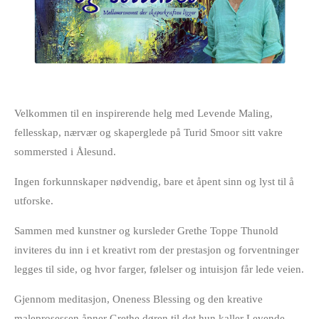
Velkommen til en inspirerende helg med
Levende Maling
,
fellesskap, nærvær og skaperglede på Turid Smoor sitt vakre
sommersted i Ålesund.
Ingen forkunnskaper nødvendig, bare et åpent sinn og lyst til å
utforske.
Sammen med kunstner og kursleder
Grethe Toppe Thunold
inviteres du inn i et kreativt rom der prestasjon og forventninger
legges til side, og hvor farger, følelser og intuisjon får lede veien.
Gjennom meditasjon, Oneness Blessing og den kreative
maleprosessen åpner Grethe døren til det hun kaller
Levende