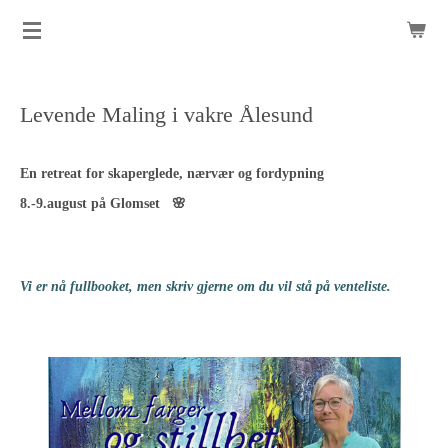
Gå
til
hovedinnhold
Levende Maling i vakre Ålesund
En retreat for skaperglede, nærvær og fordypning
8.-9.august på Glomset 🌸
Vi er nå fullbooket, men skriv gjerne om du vil stå på venteliste.