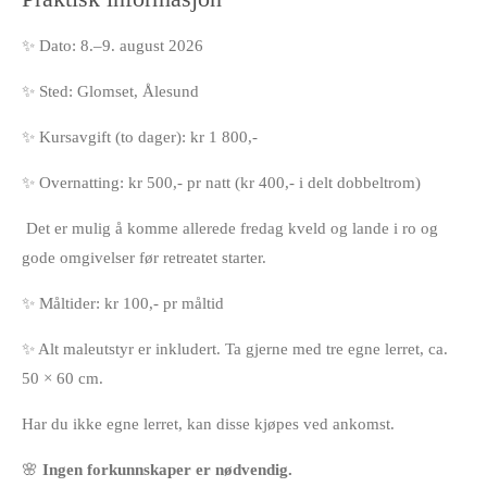
✨ Dato: 8.–9. august 2026
✨ Sted:
Glomset, Ålesund
✨ Kursavgift (to dager):
kr 1 800,-
✨ Overnatting:
kr 500,- pr natt (kr 400,- i delt dobbeltrom)
Det er mulig å komme allerede fredag kveld og lande i ro og
gode omgivelser før retreatet starter.
✨ Måltider:
kr 100,- pr måltid
✨ Alt maleutstyr er inkludert. Ta gjerne med tre egne lerret, ca.
50 × 60 cm.
Har du ikke egne lerret, kan disse kjøpes ved ankomst.
🌸
Ingen forkunnskaper er nødvendig.