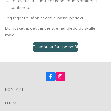
Les av målet – dette er håndleddets omkrets i
centimeter.
Jeg legger til sånn at det vil passe perfekt.
Du husket at det var venstre håndledd du skulle
måle?
Ta kontakt for spørsmål
F
I
a
n
c
s
KONTAKT
e
t
b
a
o
g
HJEM
o
r
k
a