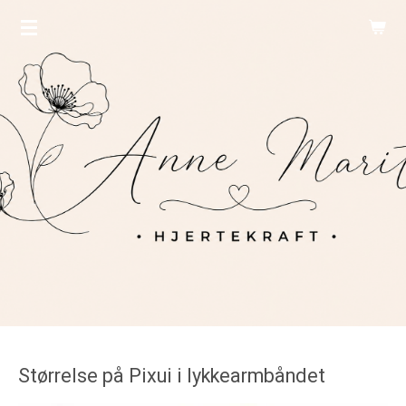
Gå
til
hovedinnhold
Størrelse på Pixui i lykkearmbåndet