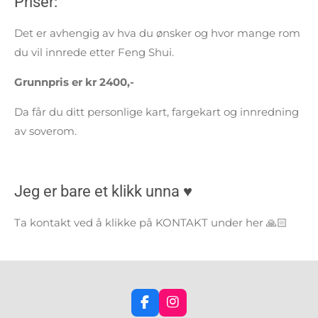
Priser:
Det er avhengig av hva du ønsker og hvor mange rom
du vil innrede etter Feng Shui.
Grunnpris er kr 2400,-
Da får du ditt personlige kart, fargekart og innredning
av soverom.
Jeg er bare et klikk unna ♥️
Ta kontakt ved å klikke på KONTAKT under her 🙏🏻
F
I