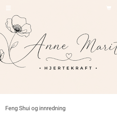
Gå
til
hovedinnhold
Feng Shui og innredning