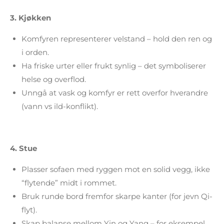
3.
Kjøkken
Komfyren representerer velstand – hold den ren og
i orden.
Ha friske urter eller frukt synlig – det symboliserer
helse og overflod.
Unngå at vask og komfyr er rett overfor hverandre
(vann vs ild-konflikt).
4.
Stue
Plasser sofaen med ryggen mot en solid vegg, ikke
“flytende” midt i rommet.
Bruk runde bord fremfor skarpe kanter (for jevn Qi-
flyt).
Skap balanse mellom Yin og Yang – for eksempel